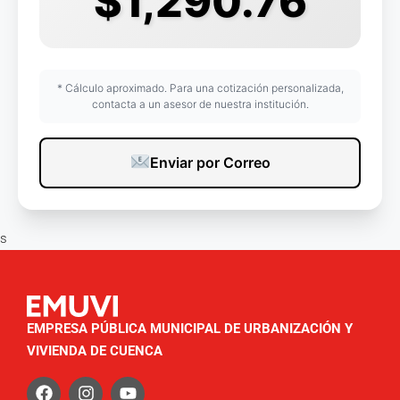
$1,290.76
* Cálculo aproximado. Para una cotización personalizada,
contacta a un asesor de nuestra institución.
Enviar por Correo
s
EMPRESA PÚBLICA MUNICIPAL DE URBANIZACIÓN Y
VIVIENDA DE CUENCA