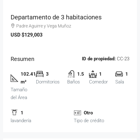
Departamento de 3 habitaciones
Padre Aguirre y Vega Muñoz
USD
$129,003
Resumen
ID de propiedad:
CC-23
102.41
3
1.5
1
1
m²
Dormitorios
Baños
Comedor
Sala
Tamaño
del Área
1
Otro
lavandería
Tipo de crédito