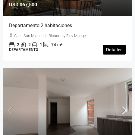
USD
$67,500
Departamento 2 habitaciones
Calle San Miguel de Ricaurte y Eloy Monge
2
2
1
74
m²
Detalles
DEPARTAMENTO