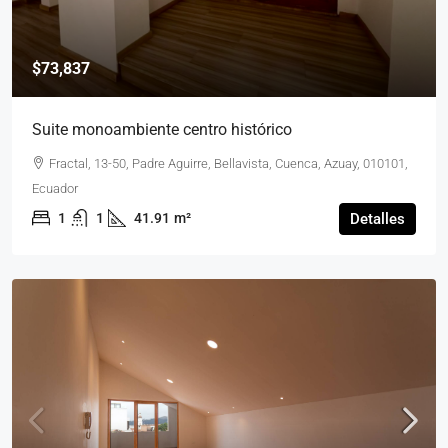
$73,837
Suite monoambiente centro histórico
Fractal, 13-50, Padre Aguirre, Bellavista, Cuenca, Azuay, 010101,
Ecuador
1
1
41.91
m²
Detalles