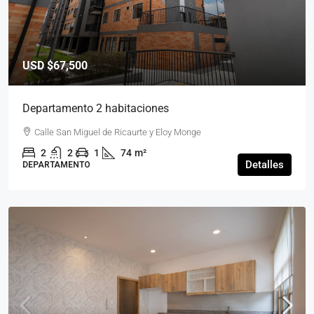
USD
$67,500
Departamento 2 habitaciones
Calle San Miguel de Ricaurte y Eloy Monge
2
2
1
74
m²
Detalles
DEPARTAMENTO