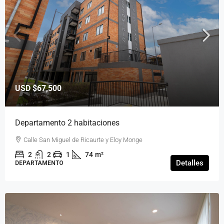
USD
$67,500
Departamento 2 habitaciones
Calle San Miguel de Ricaurte y Eloy Monge
2
2
1
74
m²
Detalles
DEPARTAMENTO