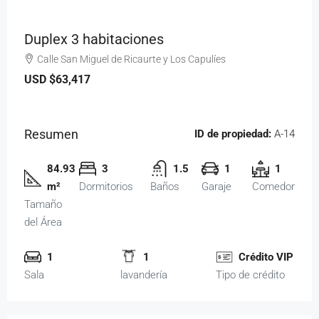
Duplex 3 habitaciones
Calle San Miguel de Ricaurte y Los Capulíes
USD
$63,417
Resumen
ID de propiedad:
A-14
84.93
3
1.5
1
1
m²
Dormitorios
Baños
Garaje
Comedor
Tamaño
del Área
1
1
Crédito VIP
Sala
lavandería
Tipo de crédito