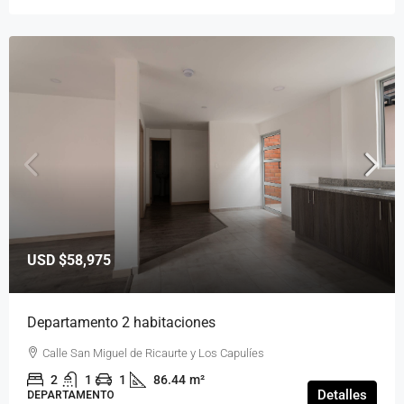
USD
$58,975
Departamento 2 habitaciones
Calle San Miguel de Ricaurte y Los Capulíes
2
1
1
86.44
m²
Detalles
DEPARTAMENTO