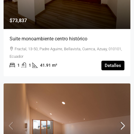
$73,837
Suite monoambiente centro histórico
Fractal, 13-50, Padre Aguirre, Bellavista, Cuenca, Azuay, 010101,
Ecuador
1
1
41.91
m²
Detalles