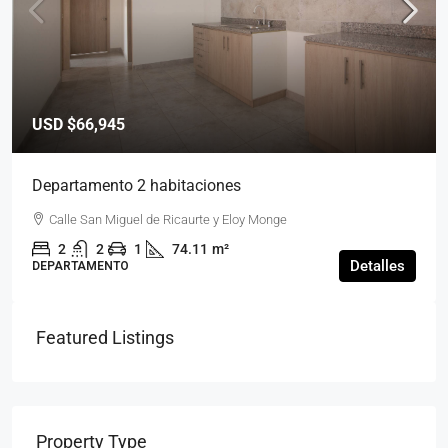
USD
$66,945
Departamento 2 habitaciones
Calle San Miguel de Ricaurte y Eloy Monge
2
2
1
74.11
m²
Detalles
DEPARTAMENTO
Featured Listings
Property Type