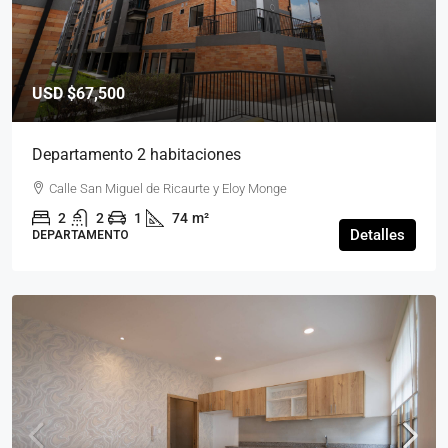
USD
$67,500
Departamento 2 habitaciones
Calle San Miguel de Ricaurte y Eloy Monge
2
2
1
74
m²
Detalles
DEPARTAMENTO