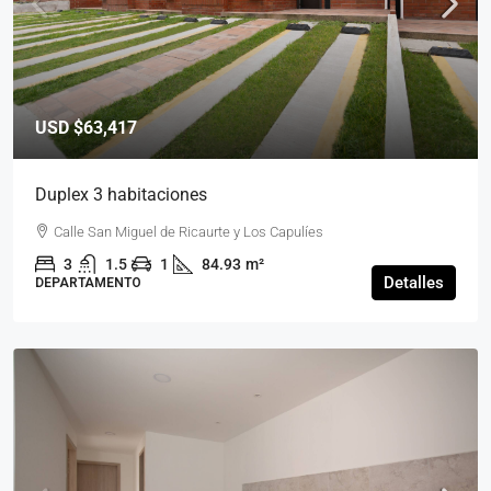
USD
$63,417
Duplex 3 habitaciones
Calle San Miguel de Ricaurte y Los Capulíes
3
1.5
1
84.93
m²
Detalles
DEPARTAMENTO