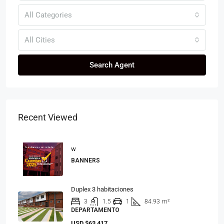
All Categories
All Cities
Search Agent
Recent Viewed
w
BANNERS
Duplex 3 habitaciones
3
1.5
1
84.93
m²
DEPARTAMENTO
USD
$63,417