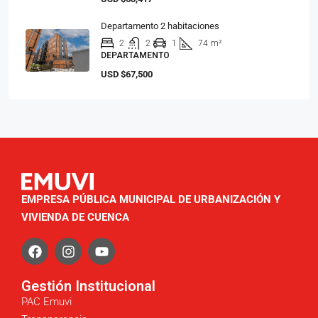
Departamento 2 habitaciones
2
2
1
74
m²
DEPARTAMENTO
USD
$67,500
EMPRESA PÚBLICA MUNICIPAL DE URBANIZACIÓN Y
VIVIENDA DE CUENCA
Gestión Institucional
PAC Emuvi